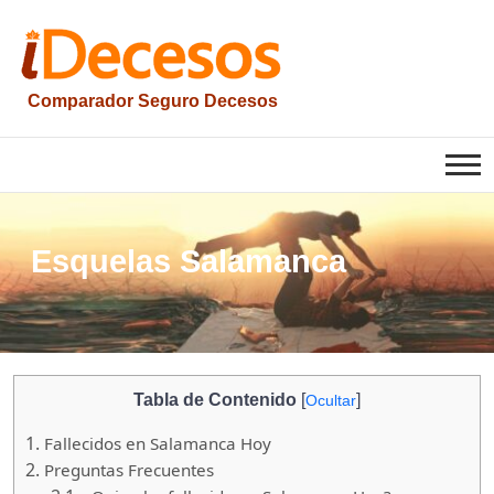
Saltar
al
contenido
Comparador Seguro Decesos
iesquelas
Esquelas Salamanca
Tabla de Contenido
[
]
Ocultar
1.
Fallecidos en Salamanca Hoy
2.
Preguntas Frecuentes